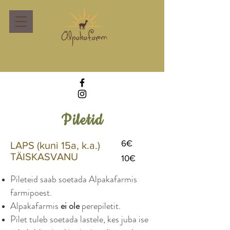
Piletid
6€
LAPS (kuni 15a, k.a.)
TÄISKASVANU
10€
Pileteid saab soetada Alpakafarmis
farmipoest.
Alpakafarmis
ei ole
perepiletit.
Pilet tuleb soetada lastele, kes juba ise