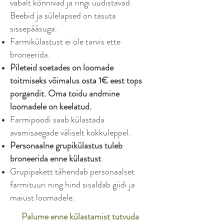
vabalt kõnnivad ja ringi uudistavad.
Beebid ja sülelapsed on tasuta
sissepääsuga.
Farmikülastust ei ole tarvis ette
broneerida.
Pileteid soetades on
loomade
toitmiseks
võimalus osta 1€ eest tops
porgandit. Oma
toidu andmine
loomadele on keelatud.
Farmipoodi saab külastada
avamisaegade väliselt kokkuleppel.
Personaalne grupikülastus tuleb
broneerida enne külastust
.
Grupipakett tähendab personaalset
farmituuri ning hind sisaldab giidi ja
maiust loomadele.
Palume enne külastamist tutvuda