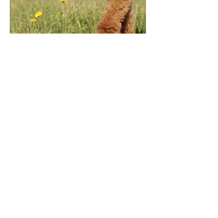
Alpakafarm OÜ ©
Laane talu, Niidu küla, 87307, Tori vald