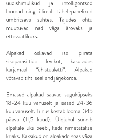
uudishimulikud ja intelligentsed
loomad ning ülimalt tähelepanelikud
ümbritseva suhtes. Tajudes ohtu
muutuvad nad väga ärevaks ja
ettevaatlikuks.
Alpakad oskavad ise piirata
siseparasiitide levikut, kasutades
karjamaal “ühistualetti”. Alpakad
võtavad tihti seal end järjekorda.
Emased alpakad saavad suguküpseks
18-24 kuu vanuselt ja isased 24-36
kuu vanuselt. Tiinus kestab loomal 345
päeva (11,5 kuud). Üldjuhul sünnib
alpakale üks beebi, keda nimetatakse
kriaks. Kaksikud on alpakade seas väga