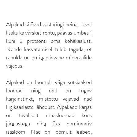
Alpakad söövad aastaringi heina, suvel
lisaks ka värsket rohtu, päevas umbes 1
kuni 2 protsenti oma kehakaalust.
Nende kasvatamisel tuleb tagada, et
rahuldatud on igapäevane mineraalide
vajadus.
Alpakad on loomult väga sotsiaalsed
loomad ning neil on tugev
karjainstinkt, mistõttu vajavad nad
liigikaaslaste lähedust. Alpakade karjas
on tavaliselt emasloomad koos
järglastega ning üks domineeriv
isasloom. Nad on loomult leebed,