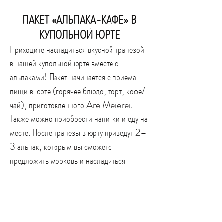
ПАКЕТ «АЛЬПАКА-КАФЕ» В
КУПОЛЬНОЙ ЮРТЕ
Приходите насладиться вкусной трапезой
в нашей купольной юрте вместе с
альпаками! Пакет начинается с приема
пищи в юрте (горячее блюдо, торт, кофе/
чай), приготовленного Are Meierei.
Также можно приобрести напитки и еду на
месте. После трапезы в юрту приведут 2–
3 альпак, которым вы сможете
предложить морковь и насладиться
общением с ними.
Цена:
40 € с человека (не включает
знакомство с другими животными фермы)
Продолжительность:
1,5–2 часа